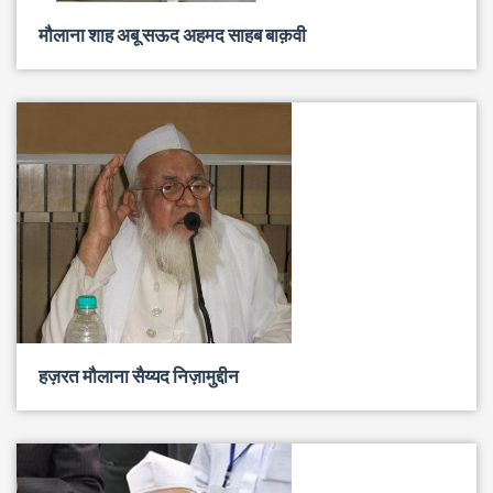
मौलाना शाह अबू सऊद अहमद साहब बाक़वी
हज़रत मौलाना सैय्यद निज़ामुद्दीन